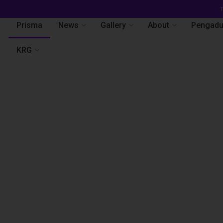
T
Prisma
News
Gallery
About
Pengad
KRG
i Surabaya